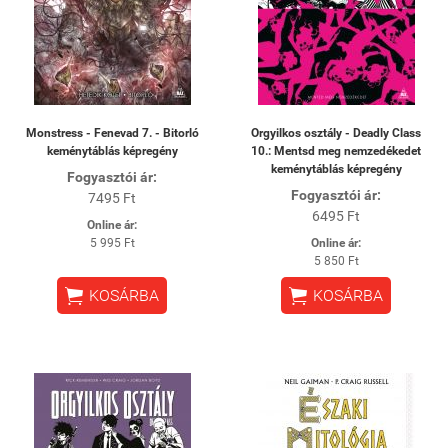
Monstress - Fenevad 7. - Bitorló
Orgyilkos osztály - Deadly Class
keménytáblás képregény
10.: Mentsd meg nemzedékedet
keménytáblás képregény
Fogyasztói ár:
Fogyasztói ár:
7495 Ft
6495 Ft
Online ár:
5 995 Ft
Online ár:
5 850 Ft


KOSÁRBA
KOSÁRBA