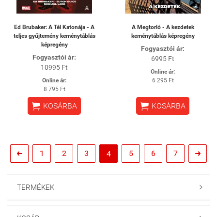
Ed Brubaker: A Tél Katonája - A
A Megtorló - A kezdetek
teljes gyűjtemény keménytáblás
keménytáblás képregény
képregény
Fogyasztói ár:
Fogyasztói ár:
6995 Ft
10995 Ft
Online ár:
Online ár:
6 295 Ft
8 795 Ft


KOSÁRBA
KOSÁRBA
1
2
3
5
6
7
4


TERMÉKEK
