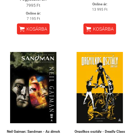
Online ár:
7995 Ft
13 995 Ft
Online ár:
7 195 Ft


KOSÁRBA
KOSÁRBA
Neil Gaiman: Sandman - Az álmok
Orgyilkos osztály - Deadly Class