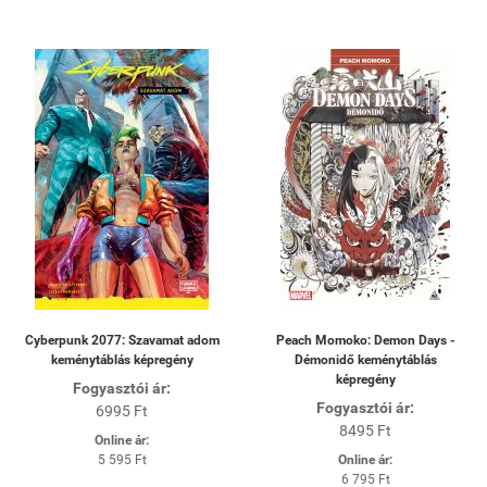
Cyberpunk 2077: Szavamat adom
Peach Momoko: Demon Days -
keménytáblás képregény
Démonidő keménytáblás
képregény
Fogyasztói ár:
Fogyasztói ár:
6995 Ft
8495 Ft
Online ár:
5 595 Ft
Online ár:
6 795 Ft