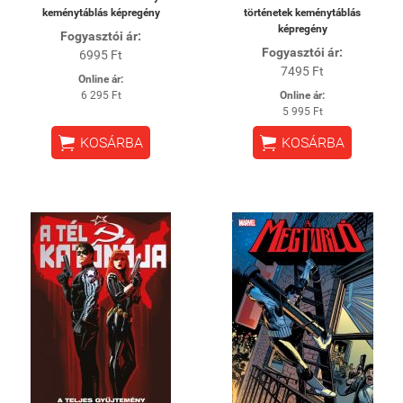
keménytáblás képregény
történetek keménytáblás
képregény
Fogyasztói ár:
Fogyasztói ár:
6995 Ft
7495 Ft
Online ár:
6 295 Ft
Online ár:
5 995 Ft


KOSÁRBA
KOSÁRBA