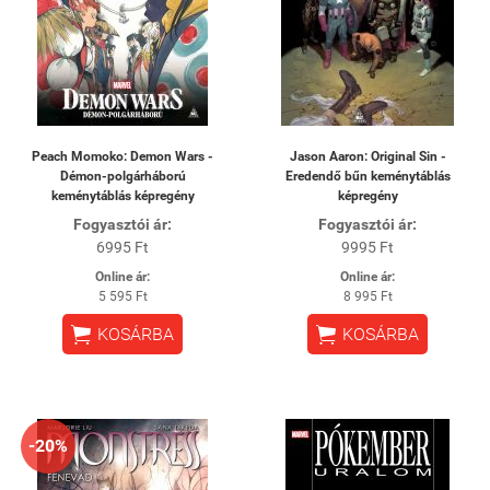
Peach Momoko: Demon Wars -
Jason Aaron: Original Sin -
Démon-polgárháború
Eredendő bűn keménytáblás
keménytáblás képregény
képregény
Fogyasztói ár:
Fogyasztói ár:
6995 Ft
9995 Ft
Online ár:
Online ár:
5 595 Ft
8 995 Ft


KOSÁRBA
KOSÁRBA
-20%