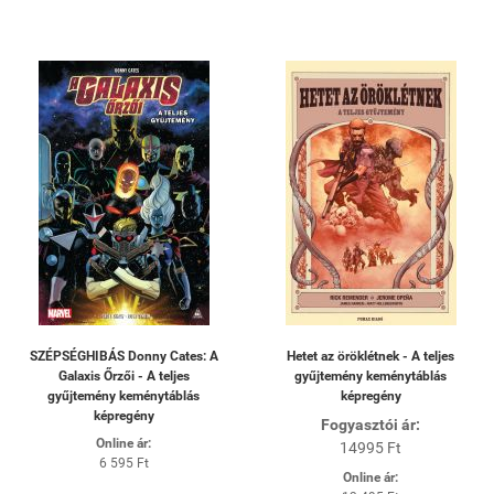
SZÉPSÉGHIBÁS Donny Cates: A
Hetet az öröklétnek - A teljes
Galaxis Őrzői - A teljes
gyűjtemény keménytáblás
gyűjtemény keménytáblás
képregény
képregény
Fogyasztói ár:
Online ár:
14995 Ft
6 595 Ft
Online ár: