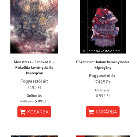
Monstress - Fenevad 8. -
Pókember: Uralom keménytáblás
Pokoltűz keménytáblás
képregény
képregény
Fogyasztói ár:
Fogyasztói ár:
7495 Ft
7495 Ft
Online ár:
Online ár:
5 995 Ft
7 495 Ft
5 995 Ft


KOSÁRBA
KOSÁRBA