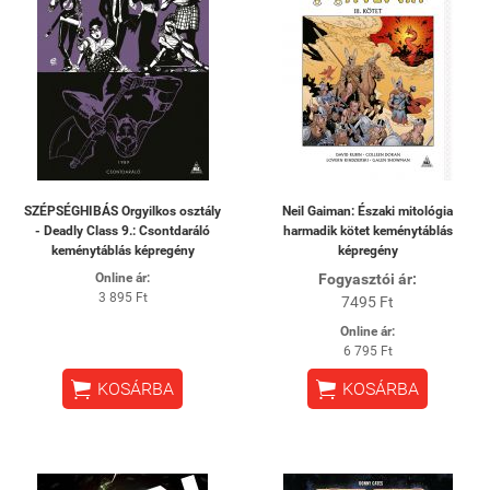
SZÉPSÉGHIBÁS Orgyilkos osztály
Neil Gaiman: Északi mitológia
- Deadly Class 9.: Csontdaráló
harmadik kötet keménytáblás
keménytáblás képregény
képregény
Online ár:
Fogyasztói ár:
3 895 Ft
7495 Ft
Online ár:
6 795 Ft


KOSÁRBA
KOSÁRBA