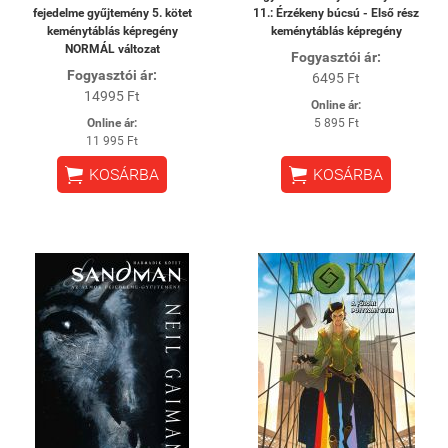
fejedelme gyűjtemény 5. kötet
11.: Érzékeny búcsú - Első rész
keménytáblás képregény
keménytáblás képregény
NORMÁL változat
Fogyasztói ár:
Fogyasztói ár:
6495 Ft
14995 Ft
Online ár:
Online ár:
5 895 Ft
11 995 Ft


KOSÁRBA
KOSÁRBA