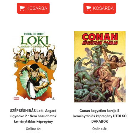


KOSÁRBA
KOSÁRBA
SZÉPSÉGHIBÁS Loki: Asgard
Conan kegyetlen kardja 5.
ügynöke 2.: Nem hazudhatok
keménytáblás képregény UTOLSÓ
keménytáblás képregény
DARABOK
Online ár:
Online ár: