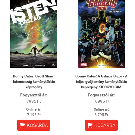
Donny Cates, Geoff Shaw:
Donny Cates: A Galaxis Őrzői - A
Istenország keménytáblás
teljes gyűjtemény keménytáblás
képregény
képregény KIFOGYÓ CÍM
Fogyasztói ár:
Fogyasztói ár:
7995 Ft
10995 Ft
Online ár:
Online ár:
7 195 Ft
8 795 Ft


KOSÁRBA
KOSÁRBA