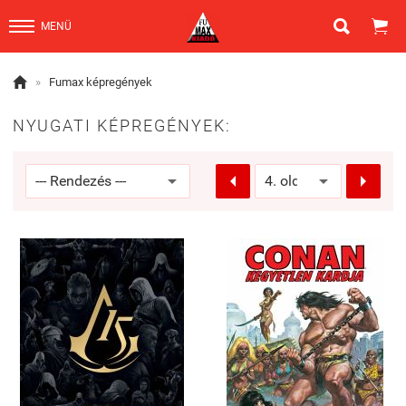


MENÜ

»
Fumax képregények
NYUGATI KÉPREGÉNYEK:

