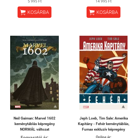
5 995 Ft
14 995 Ft


KOSÁRBA
KOSÁRBA
Neil Gaiman: Marvel 1602
Jeph Loeb, Tim Sale: Amerika
keménytáblás képregény
Kapitány - Fehér keménytáblás,
NORMÁL változat
Fumax exkluzív képregény
Fogyasztói ár:
Online ár: