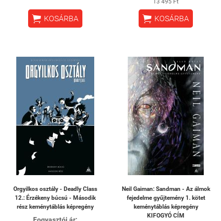
13 495 Ft


KOSÁRBA
KOSÁRBA
Orgyilkos osztály - Deadly Class
Neil Gaiman: Sandman - Az álmok
12.: Érzékeny búcsú - Második
fejedelme gyűjtemény 1. kötet
rész keménytáblás képregény
keménytáblás képregény
KIFOGYÓ CÍM
Fogyasztói ár: