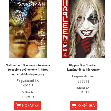
Neil Gaiman: Sandman - Az álmok
Stjepan Šejic: Harleen
fejedelme gyűjtemény 4. kötet
keménytáblás képregény
keménytáblás képregény
Fogyasztói ár:
Fogyasztói ár:
8995 Ft
14995 Ft
Online ár:
Online ár:
7 195 Ft
11 995 Ft


KOSÁRBA
KOSÁRBA