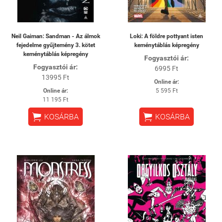
Neil Gaiman: Sandman - Az álmok
Loki: A földre pottyant isten
fejedelme gyűjtemény 3. kötet
keménytáblás képregény
keménytáblás képregény
Fogyasztói ár:
Fogyasztói ár:
6995 Ft
13995 Ft
Online ár:
Online ár:
5 595 Ft
11 195 Ft


KOSÁRBA
KOSÁRBA