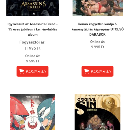
Így készült az Assassin's Creed -
Conan kegyetlen kardja 6.
15 éves jubileumi keménytáblás
keménytáblás képregény UTOLSÓ
album
DARABOK
Fogyasztói ár:
Online ár:
9 995 Ft
11995 Ft
Online ár:
9 595 Ft


KOSÁRBA
KOSÁRBA