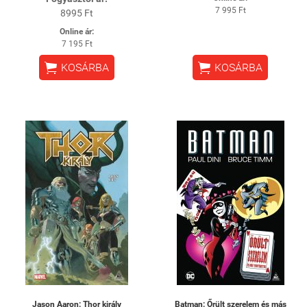
7 995 Ft
8995 Ft
Online ár:
7 195 Ft


KOSÁRBA
KOSÁRBA
Jason Aaron: Thor király
Batman: Őrült szerelem és más