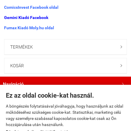
ComicsInvest Facebook oldal
Gemini Kiadó Facebook
Fumax Kiadó Moly.hu oldal
TERMÉKEK

KOSÁR

Navigáció

Ez az oldal cookie-kat használ.
Saját fiók

A böngészés folytatásával jóváhagyja, hogy használjunk az oldal
működéséhez szükséges cookie-kat. Statisztikai, marketing célú
Bemutatkozás

vagy személyre szabással kapcsolatos cookie-kat csak az Ön
hozzájárulása után használunk.
Kövess minket a Facebookon!
