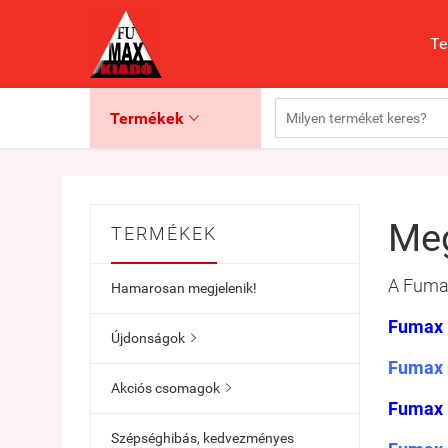
Te
Termékek

Meg
TERMÉKEK
A Fumax
Hamarosan megjelenik!
Fumax 
Újdonságok

Fumax 
Akciós csomagok

Fumax 
Szépséghibás, kedvezményes