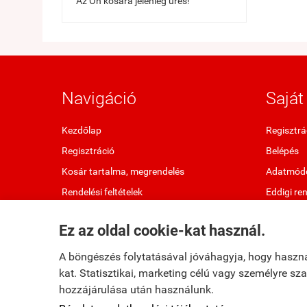
Az Ön kosara jelenleg üres!
Navigáció
Saját 
Kezdőlap
Regisztrá
Regisztráció
Belépés
Kosár tartalma, megrendelés
Adatmódo
Rendelési feltételek
Eddigi re
Oldaltérkép
Kedvenc 
Ez az oldal cookie-kat használ.
Elállok a szerződéstől
Letölthet
A böngészés folytatásával jóváhagyja, hogy haszn
kat. Statisztikai, marketing célú vagy személyre s
hozzájárulása után használunk.
fumax.hu -
Fumax Kft.
-
ÁSZF
-
Adatkezelési tájékoztató