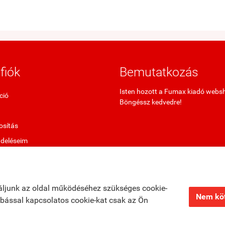
fiók
Bemutatkozás
Isten hozott a Fumax kiadó webs
ció
Böngéssz kedvedre!
sítás
ndeléseim
termékek
ő termékek
áljunk az oldal működéséhez szükséges cookie-
Nem köt
zabással kapcsolatos cookie-kat csak az Ön