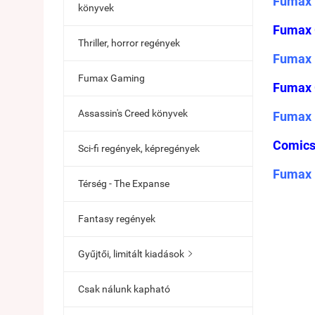
Fumax 
könyvek
Fumax 
Thriller, horror regények
Fumax 
Fumax Gaming
Fumax 
Assassin's Creed könyvek
Fumax 
Comics
Sci-fi regények, képregények
Fumax 
Térség - The Expanse
Fantasy regények
Gyűjtői, limitált kiadások

Csak nálunk kapható