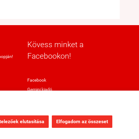
Kövess minket a
Facebookon!
hopján!
Facebook
Gemini kiadó
elezőek elutasítása
Elfogadom az összeset
Webáruház készítés
a StartÜzlettel.