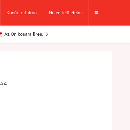
Kosár tartalma
Netes felületeink



Az Ön kosara
üres
.
tsz: