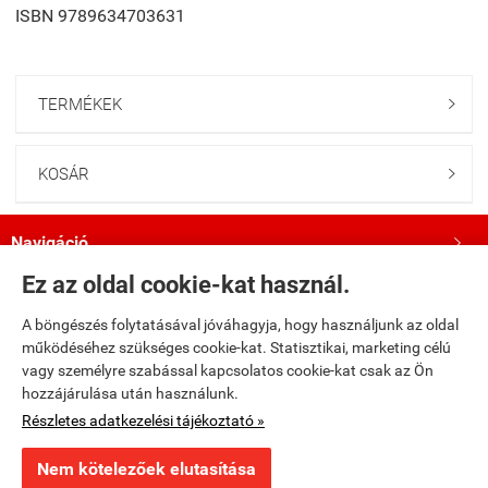
ISBN 9789634703631
TERMÉKEK

KOSÁR

Navigáció

Ez az oldal cookie-kat használ.
Saját fiók

A böngészés folytatásával jóváhagyja, hogy használjunk az oldal
működéséhez szükséges cookie-kat. Statisztikai, marketing célú
Bemutatkozás

vagy személyre szabással kapcsolatos cookie-kat csak az Ön
hozzájárulása után használunk.
Kövess minket a Facebookon!

Részletes adatkezelési tájékoztató »
Nem kötelezőek elutasítása
fumax.hu -
Fumax Kft.
-
ÁSZF
-
Adatkezelési tájékoztató