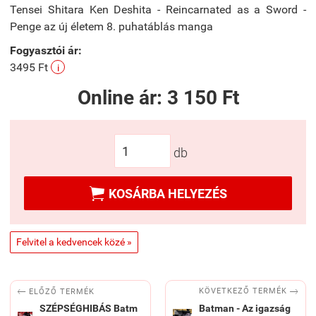
Tensei Shitara Ken Deshita - Reincarnated as a Sword -
Penge az új életem 8. puhatáblás manga
Fogyasztói ár:
3495 Ft
i
Online ár:
3 150 Ft
db

KOSÁRBA HELYEZÉS
Felvitel a kedvencek közé »


KÖVETKEZŐ TERMÉK
ELŐZŐ TERMÉK
SZÉPSÉGHIBÁS Batm
Batman - Az igazság