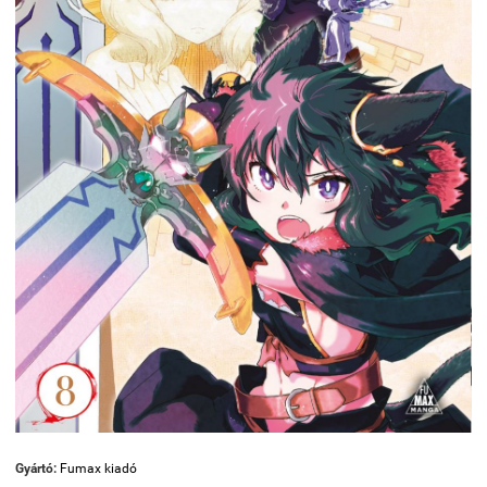
Gyártó:
Fumax kiadó