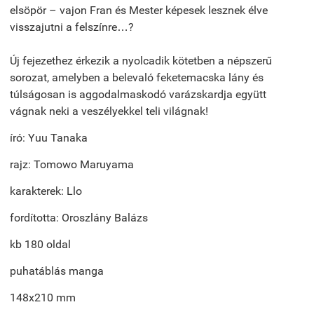
elsöpör – vajon Fran és Mester képesek lesznek élve
visszajutni a felszínre…?
Új fejezethez érkezik a nyolcadik kötetben a népszerű
sorozat, amelyben a belevaló feketemacska lány és
túlságosan is aggodalmaskodó varázskardja együtt
vágnak neki a veszélyekkel teli világnak!
író: Yuu Tanaka
rajz: Tomowo Maruyama
karakterek: Llo
fordította: Oroszlány Balázs
kb 180 oldal
puhatáblás manga
148x210 mm