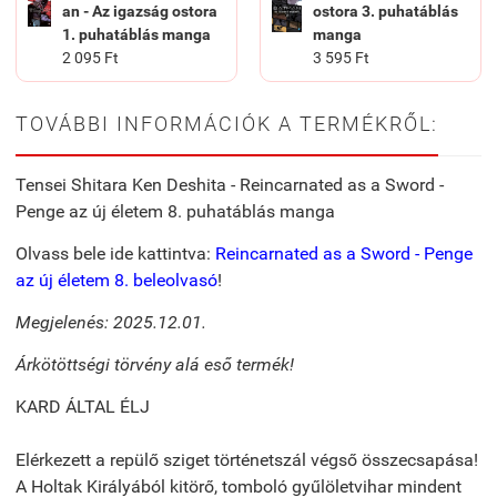
an - Az igazság ostora
ostora 3. puhatáblás
1. puhatáblás manga
manga
2 095 Ft
3 595 Ft
TOVÁBBI INFORMÁCIÓK A TERMÉKRŐL:
Tensei Shitara Ken Deshita - Reincarnated as a Sword -
Penge az új életem 8. puhatáblás manga
Olvass bele ide kattintva:
Reincarnated as a Sword - Penge
az új életem 8. beleolvasó
!
Megjelenés: 2025.12.01.
Árkötöttségi törvény alá eső termék!
KARD ÁLTAL ÉLJ
Elérkezett a repülő sziget történetszál végső összecsapása!
A Holtak Királyából kitörő, tomboló gyűlöletvihar mindent