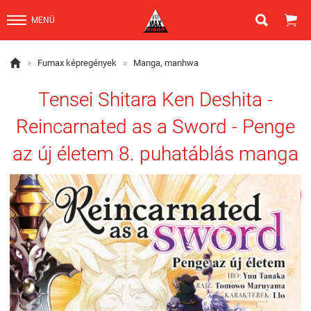


MENÜ

»
Fumax képregények
»
Manga, manhwa
Tensei Shitara Ken Deshita -
Reincarnated as a Sword - Penge
az új életem 8. puhatáblás manga