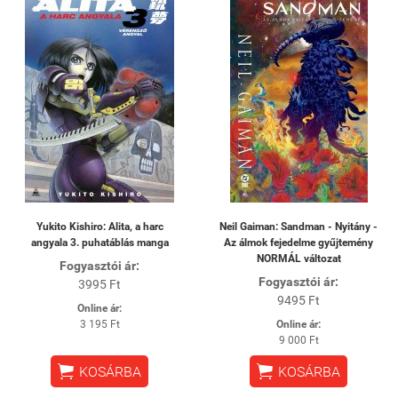
Yukito Kishiro: Alita, a harc
Neil Gaiman: Sandman - Nyitány -
angyala 3. puhatáblás manga
Az álmok fejedelme gyűjtemény
NORMÁL változat
Fogyasztói ár:
Fogyasztói ár:
3995 Ft
9495 Ft
Online ár:
3 195 Ft
Online ár:
9 000 Ft


KOSÁRBA
KOSÁRBA