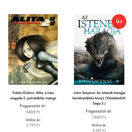
ÚJ
Yukito Kishiro: Alita, a harc
John Gwynne: Az istenek haragja
angyala 2. puhatáblás manga
keménytáblás könyv (Véresküdött
Saga 3.)
Fogyasztói ár:
Fogyasztói ár:
3495 Ft
7495 Ft
Online ár:
2 795 Ft
Online ár:
5 995 Ft