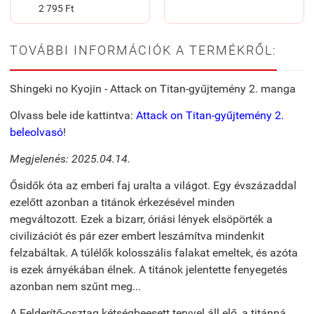
2 795 Ft
TOVÁBBI INFORMÁCIÓK A TERMÉKRŐL:
Shingeki no Kyojin - Attack on Titan-gyűjtemény 2. manga
Olvass bele ide kattintva:
Attack on Titan-gyűjtemény 2.
beleolvasó
!
Megjelenés: 2025.04.14.
Ősidők óta az emberi faj uralta a világot. Egy évszázaddal
ezelőtt azonban a titánok érkezésével minden
megváltozott. Ezek a bizarr, óriási lények elsöpörték a
civilizációt és pár ezer embert leszámítva mindenkit
felzabáltak. A túlélők kolosszális falakat emeltek, és azóta
is ezek árnyékában élnek. A titánok jelentette fenyegetés
azonban nem szűnt meg...
A Felderítő-osztag kétségbeesett tervvel áll elő, a titánná