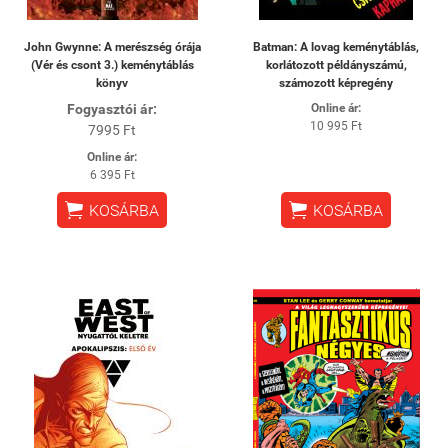
John Gwynne: A merészség órája
Batman: A lovag keménytáblás,
(Vér és csont 3.) keménytáblás
korlátozott példányszámú,
könyv
számozott képregény
Fogyasztói ár:
Online ár:
10 995 Ft
7995 Ft
Online ár:
6 395 Ft


KOSÁRBA
KOSÁRBA