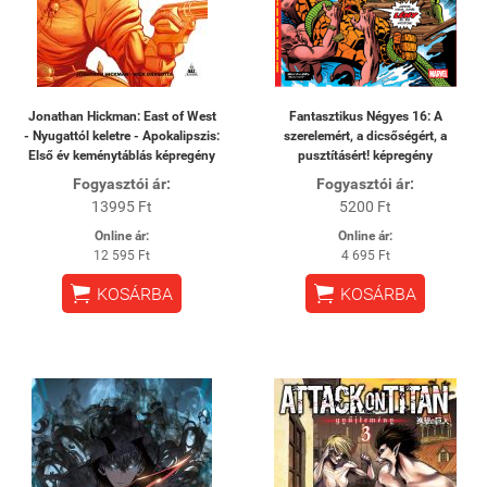
Jonathan Hickman: East of West
Fantasztikus Négyes 16: A
- Nyugattól keletre - Apokalipszis:
szerelemért, a dicsőségért, a
Első év keménytáblás képregény
pusztításért! képregény
Fogyasztói ár:
Fogyasztói ár:
13995 Ft
5200 Ft
Online ár:
Online ár:
12 595 Ft
4 695 Ft


KOSÁRBA
KOSÁRBA