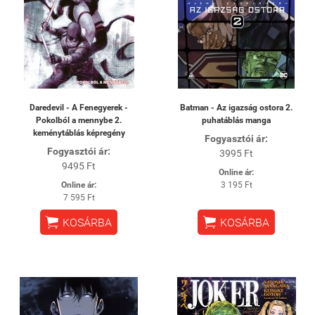
Daredevil - A Fenegyerek -
Batman - Az igazság ostora 2.
Pokolból a mennybe 2.
puhatáblás manga
keménytáblás képregény
Fogyasztói ár:
Fogyasztói ár:
3995 Ft
9495 Ft
Online ár:
Online ár:
3 195 Ft
7 595 Ft


KOSÁRBA
KOSÁRBA