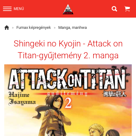


MENÜ

»
Fumax képregények
»
Manga, manhwa
Shingeki no Kyojin - Attack on
Titan-gyűjtemény 2. manga