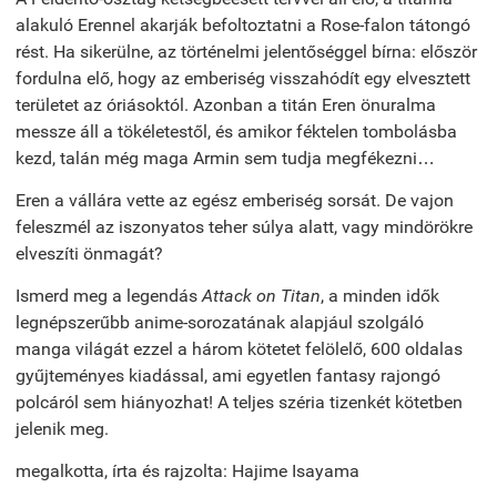
alakuló Erennel akarják befoltoztatni a Rose-falon tátongó
rést. Ha sikerülne, az történelmi jelentőséggel bírna: először
fordulna elő, hogy az emberiség visszahódít egy elvesztett
területet az óriásoktól. Azonban a titán Eren önuralma
messze áll a tökéletestől, és amikor féktelen tombolásba
kezd, talán még maga Armin sem tudja megfékezni…
Eren a vállára vette az egész emberiség sorsát. De vajon
feleszmél az iszonyatos teher súlya alatt, vagy mindörökre
elveszíti önmagát?
Ismerd meg a legendás
Attack on Titan
, a minden idők
legnépszerűbb anime-sorozatának alapjául szolgáló
manga világát ezzel a három kötetet felölelő, 600 oldalas
gyűjteményes kiadással, ami egyetlen fantasy rajongó
polcáról sem hiányozhat! A teljes széria tizenkét kötetben
jelenik meg.
megalkotta, írta és rajzolta: Hajime Isayama