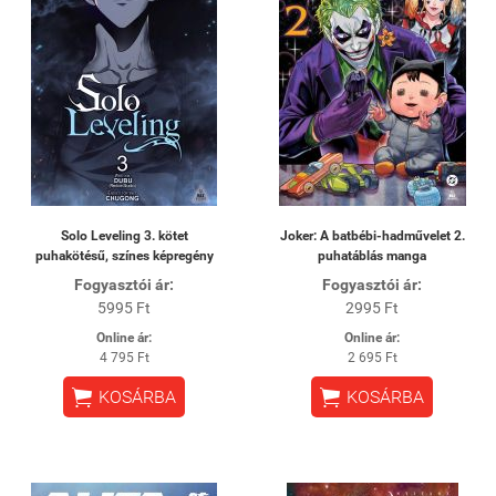
Solo Leveling 3. kötet
Joker: A batbébi-hadművelet 2.
puhakötésű, színes képregény
puhatáblás manga
Fogyasztói ár:
Fogyasztói ár:
5995 Ft
2995 Ft
Online ár:
Online ár:
4 795 Ft
2 695 Ft


KOSÁRBA
KOSÁRBA