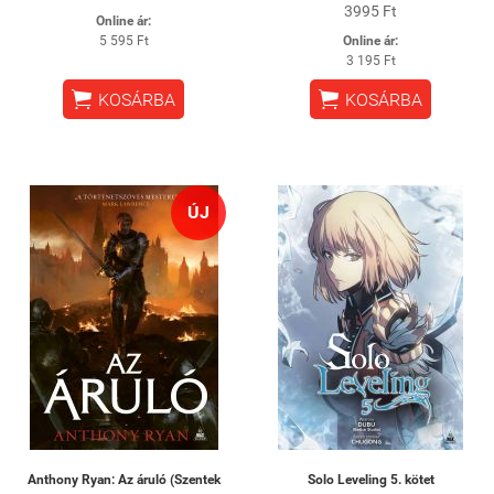
3995 Ft
Online ár:
5 595 Ft
Online ár:
3 195 Ft


KOSÁRBA
KOSÁRBA
ÚJ
Anthony Ryan: Az áruló (Szentek
Solo Leveling 5. kötet