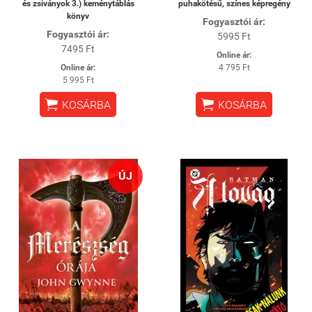
és zsiványok 3.) keménytáblás
puhakötésű, színes képregény
könyv
Fogyasztói ár:
Fogyasztói ár:
5995 Ft
7495 Ft
Online ár:
Online ár:
4 795 Ft
5 995 Ft


KOSÁRBA
KOSÁRBA
ÚJ