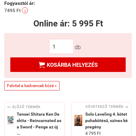
Fogyasztói ár:
7495 Ft
i
Online ár:
5 995 Ft
db

KOSÁRBA HELYEZÉS
Felvitel a kedvencek közé »


KÖVETKEZŐ TERMÉK
ELŐZŐ TERMÉK
Tensei Shitara Ken De
Solo Leveling 4. kötet
shita - Reincarnated as
puhakötésű, színes ké
a Sword - Penge az új
pregény
...
4 795 Ft