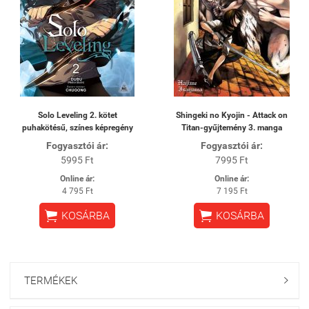
Solo Leveling 2. kötet
Shingeki no Kyojin - Attack on
puhakötésű, színes képregény
Titan-gyűjtemény 3. manga
Fogyasztói ár:
Fogyasztói ár:
5995 Ft
7995 Ft
Online ár:
Online ár:
4 795 Ft
7 195 Ft


KOSÁRBA
KOSÁRBA
TERMÉKEK
