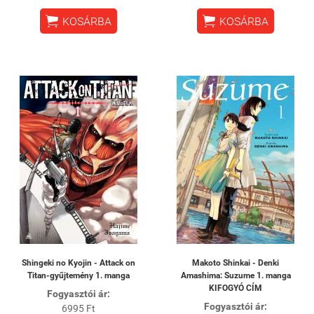


KOSÁRBA
KOSÁRBA
Shingeki no Kyojin - Attack on
Makoto Shinkai - Denki
Titan-gyűjtemény 1. manga
Amashima: Suzume 1. manga
KIFOGYÓ CÍM
Fogyasztói ár:
Fogyasztói ár:
6995 Ft