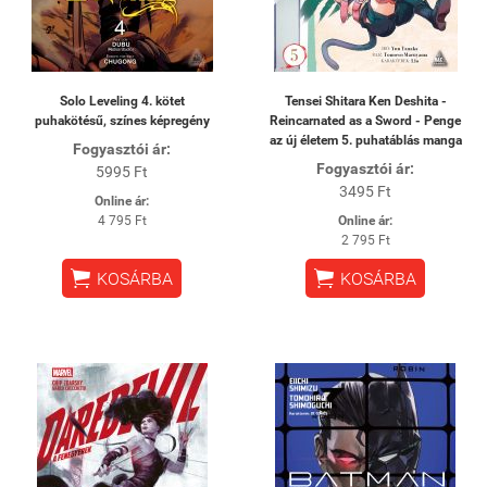
Solo Leveling 4. kötet
Tensei Shitara Ken Deshita -
puhakötésű, színes képregény
Reincarnated as a Sword - Penge
az új életem 5. puhatáblás manga
Fogyasztói ár:
Fogyasztói ár:
5995 Ft
3495 Ft
Online ár:
4 795 Ft
Online ár:
2 795 Ft


KOSÁRBA
KOSÁRBA