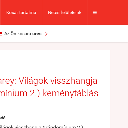
Kosár tartalma
Netes felületeink



Az Ön kosara
üres
.
arey: Világok visszhangja
ínium 2.) keménytáblás
adó
Világok visszhangja (Pándomínium 2.)