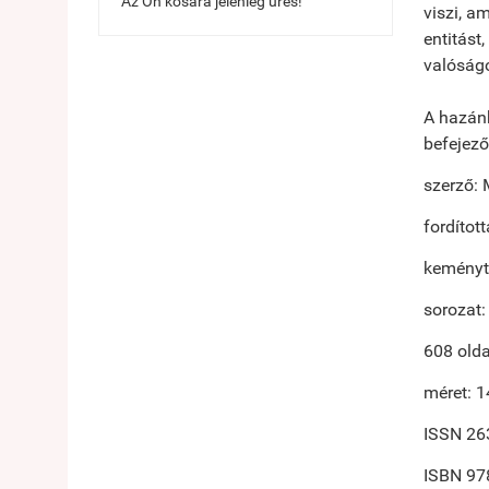
Az Ön kosara jelenleg üres!
viszi, a
entitást
valóságo
A hazánk
befejező
szerző: 
fordítot
keménytá
sorozat:
608 olda
méret: 
ISSN 26
ISBN 97