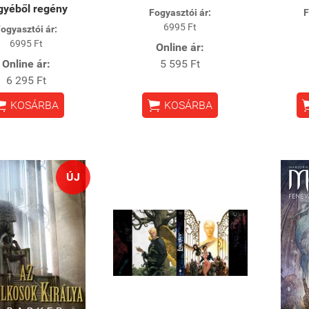
gyéből regény
Fogyasztói ár:
F
6995 Ft
ogyasztói ár:
6995 Ft
Online ár:
Online ár:
5 595 Ft
6 295 Ft


KOSÁRBA
KOSÁRBA
ÚJ