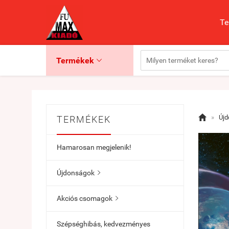
Te
Termékek


»
Új
TERMÉKEK
Hamarosan megjelenik!
Újdonságok

Akciós csomagok

Szépséghibás, kedvezményes