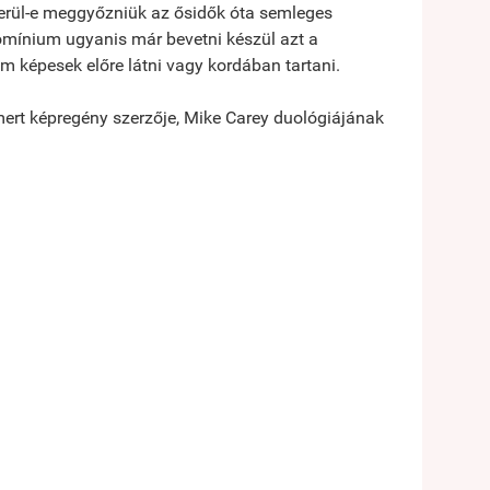
erül-e meggyőzniük az ősidők óta semleges
domínium ugyanis már bevetni készül azt a
 képesek előre látni vagy kordában tartani.
smert képregény szerzője, Mike Carey duológiájának