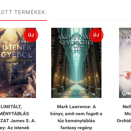
LOTT TERMÉKEK:
ÚJ
ÚJ
LIMITÁLT,
Mark Lawrence: A
Nei
MÉNYTÁBLÁS
könyv, amit nem fogott a
Mc
ZAT James S. A.
tűz keménytáblás
Orchi
ey: Az istenek
fantasy regény