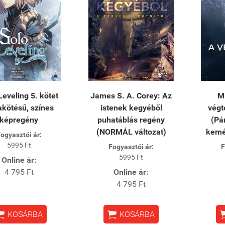
Leveling 5. kötet
James S. A. Corey: Az
M.
kötésű, színes
istenek kegyéből
végt
képregény
puhatáblás regény
(Pá
(NORMÁL változat)
kemé
ogyasztói ár:
5995 Ft
Fogyasztói ár:
F
5995 Ft
Online ár:
4 795 Ft
Online ár:
4 795 Ft


KOSÁRBA
KOSÁRBA