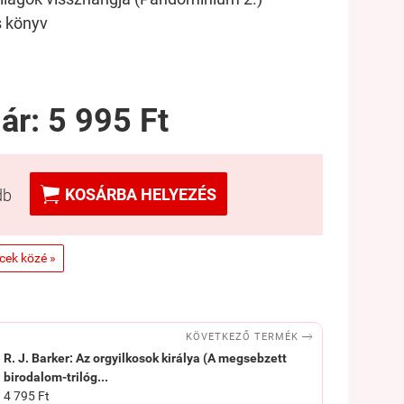
s könyv
 ár:
5 995 Ft

KOSÁRBA HELYEZÉS
db
ncek közé »

KÖVETKEZŐ TERMÉK
R. J. Barker: Az orgyilkosok királya (A megsebzett
birodalom-trilóg...
4 795 Ft