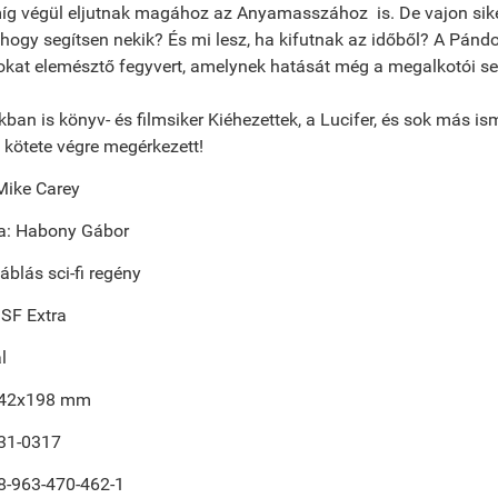
míg végül eljutnak magához az Anyamasszához is. De vajon sik
, hogy segítsen nekik? És mi lesz, ha kifutnak az időből? A Pán
kat elemésztő fegyvert, amelynek hatását még a megalkotói sem
ban is könyv- és filmsiker Kiéhezettek, a Lucifer, és sok más i
 kötete végre megérkezett!
Mike Carey
ta: Habony Gábor
blás sci-fi regény
 SF Extra
l
142x198 mm
31-0317
8-963-470-462-1