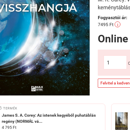
keménytáblá
Fogyasztói ár:
7495 Ft
i
Online
Felvitel a kedve
Ő TERMÉK
James S. A. Corey: Az istenek kegyéből puhatáblás
regény (NORMÁL vá...
4 795 Ft