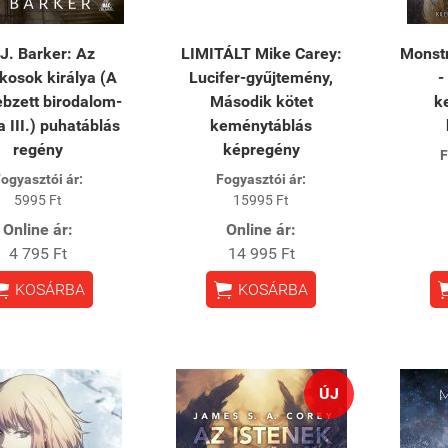
 J. Barker: Az
LIMITÁLT Mike Carey:
Monstr
lkosok királya (A
Lucifer-gyűjtemény,
-
bzett birodalom-
Második kötet
k
ia III.) puhatáblás
keménytáblás
regény
képregény
F
ogyasztói ár:
Fogyasztói ár:
5995 Ft
15995 Ft
Online ár:
Online ár:
4 795 Ft
14 995 Ft


KOSÁRBA
KOSÁRBA
ÚJ