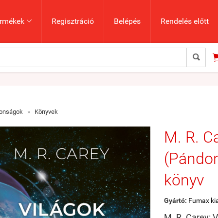
rmékek
Regisztráció
Belépés
Rendelés előtt


donságok
»
Könyvek
M. R. C
(Pándom
könyv
Gyártó:
Fumax ki
M. R. Carey: 