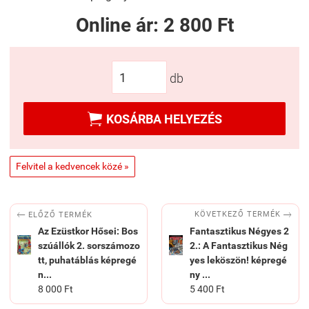
Online ár:
2 800 Ft
db

KOSÁRBA HELYEZÉS
Felvitel a kedvencek közé »


KÖVETKEZŐ TERMÉK
ELŐZŐ TERMÉK
Az Ezüstkor Hősei: Bos
Fantasztikus Négyes 2
szúállók 2. sorszámozo
2.: A Fantasztikus Nég
tt, puhatáblás képregé
yes leköszön! képregé
n...
ny ...
8 000 Ft
5 400 Ft