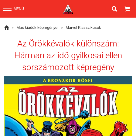


MENÜ

»
Más kiadók képregényei
»
Marvel Klasszikusok
Az Örökkévalók különszám:
Hárman az idő gyilkosai ellen
sorszámozott képregény