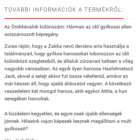
TOVÁBBI INFORMÁCIÓK A TERMÉKRŐL:
Az Örökkévalók különszám: Hárman az idő gyilkosai ellen
sorszámozott képregény
Zuras rájön, hogy a Zakka nevű deviáns arra használja a
találmányait, hogy gyilkos harcosokat toborozzon az idő
különböző szegleteiből, és általuk zűrzavart keltsen a világ
nagyobb városaiban. Az egyik ilyen harcosa Hasfelmetsző
Jack, akivel a selejt akkor fut össze véletlenül, amikor az
már készen áll, hogy újabb áldozatot vegyen. A következő
veszedelem két mongol harcos, akik egykor Attila, a hun
seregében harcoltak.
A küzdelem kegyetlen, és egyre csak újabb ellenségek
jönnek. Hőseink vajon képesek lesznek megállítani a múlt
gyilkosait?