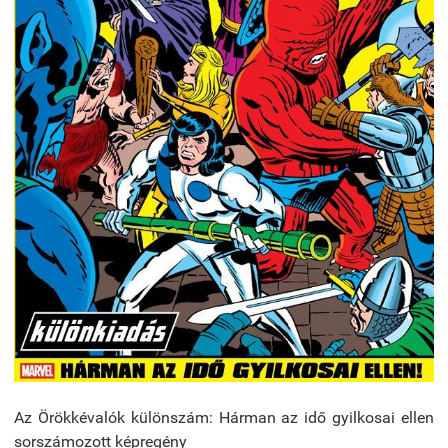
Az Örökkévalók különszám: Hárman az idő gyilkosai ellen
sorszámozott képregény