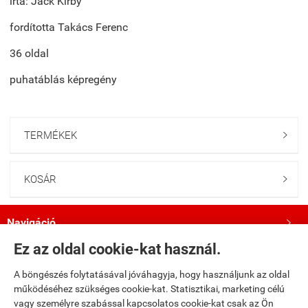
írta: Jack Kirby
fordította Takács Ferenc
36 oldal
puhatáblás képregény
TERMÉKEK

KOSÁR

Navigáció

Ez az oldal cookie-kat használ.
Saját fiók

A böngészés folytatásával jóváhagyja, hogy használjunk az oldal
működéséhez szükséges cookie-kat. Statisztikai, marketing célú
Bemutatkozás

vagy személyre szabással kapcsolatos cookie-kat csak az Ön