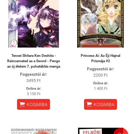
Tensei Shitara Ken Deshita -
Princess Ai: Az Éji Hajnal
Reincarnated as a Sword - Penge
Prizmája #2
az új életem 7. puhatáblás manga
Fogyasztói ár:
Fogyasztói ár:
2200 Ft
3495 Ft
Online ár:
Online ár:
1 400 Ft
3 150 Ft


KOSÁRBA
KOSÁRBA