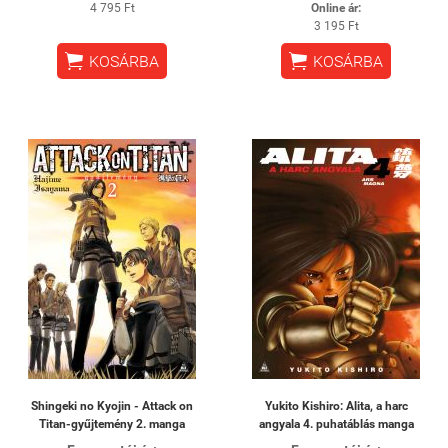
4 795 Ft
Online ár:
3 195 Ft


KOSÁRBA
KOSÁRBA
Shingeki no Kyojin - Attack on
Yukito Kishiro: Alita, a harc
Titan-gyűjtemény 2. manga
angyala 4. puhatáblás manga