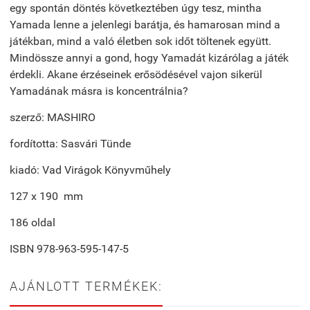
egy spontán döntés következtében úgy tesz, mintha
Yamada lenne a jelenlegi barátja, és hamarosan mind a
játékban, mind a való életben sok időt töltenek együtt.
Mindössze annyi a gond, hogy Yamadát kizárólag a játék
érdekli. Akane érzéseinek erősödésével vajon sikerül
Yamadának másra is koncentrálnia?
szerző: MASHIRO
fordította: Sasvári Tünde
kiadó: Vad Virágok Könyvműhely
127 x 190 mm
186 oldal
ISBN 978-963-595-147-5
AJÁNLOTT TERMÉKEK: