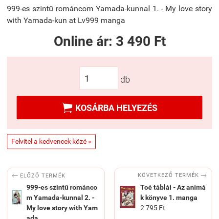
999-es szintű románcom Yamada-kunnal 1. - My love story
with Yamada-kun at Lv999 manga
Online ár:
3 490 Ft
db

KOSÁRBA HELYEZÉS
Felvitel a kedvencek közé »


KÖVETKEZŐ TERMÉK
ELŐZŐ TERMÉK
999-es szintű románco
Toé táblái - Az animá
m Yamada-kunnal 2. -
k könyve 1. manga
My love story with Yam
2 795 Ft
ada...