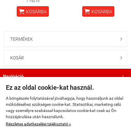
7 195 Ft


KOSÁRBA
KOSÁRBA
TERMÉKEK

KOSÁR

Navigáció

Ez az oldal cookie-kat használ.
Saját fiók

A böngészés folytatásával jóváhagyja, hogy használjunk az oldal
működéséhez szükséges cookie-kat. Statisztikai, marketing célú
Bemutatkozás

vagy személyre szabással kapcsolatos cookie-kat csak az Ön
hozzájárulása után használunk.
Kövess minket a Facebookon!

Részletes adatkezelési tájékoztató »