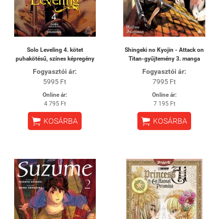
Solo Leveling 4. kötet
Shingeki no Kyojin - Attack on
puhakötésű, színes képregény
Titan-gyűjtemény 3. manga
Fogyasztói ár:
Fogyasztói ár:
5995 Ft
7995 Ft
Online ár:
Online ár:
4 795 Ft
7 195 Ft


KOSÁRBA
KOSÁRBA