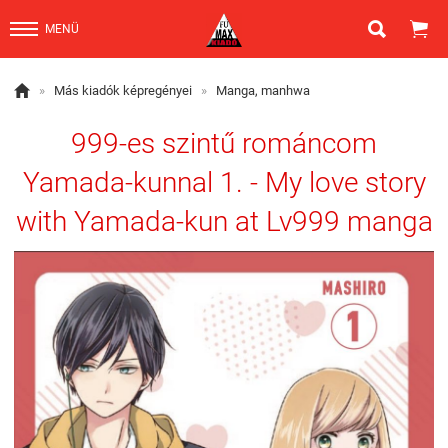


MENÜ

»
Más kiadók képregényei
»
Manga, manhwa
999-es szintű románcom
Yamada-kunnal 1. - My love story
with Yamada-kun at Lv999 manga