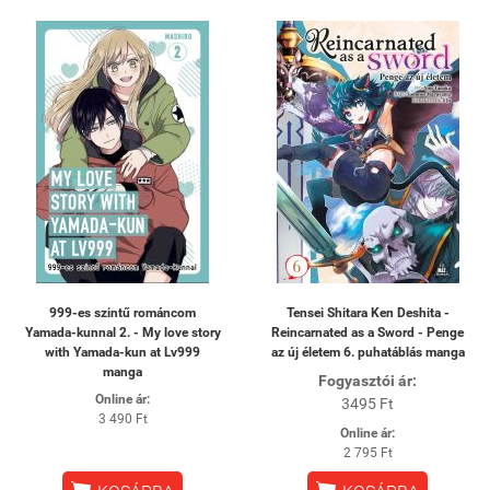
999-es szintű románcom
Tensei Shitara Ken Deshita -
Yamada-kunnal 2. - My love story
Reincarnated as a Sword - Penge
with Yamada-kun at Lv999
az új életem 6. puhatáblás manga
manga
Fogyasztói ár:
Online ár:
3495 Ft
3 490 Ft
Online ár:
2 795 Ft