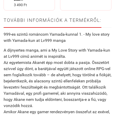
3 490 Ft
TOVÁBBI INFORMÁCIÓK A TERMÉKRŐL:
999-es szintű románcom Yamada-kunnal 1. - My love story
with Yamada-kun at Lv999 manga
A díjnyertes manga, ami a My Love Story with Yamada-kun
at Lv999 című animét is inspirálta.
Az egyetemista Akanét épp most dobta a pasija. Összetört
szívvel úgy dönt, a barátjával együtt játszott online RPG-vel
sem foglalkozik tovább – de ahelyett, hogy törölné a fiókját,
bejelentkezik, és alacsony szintű ellenfeleken próbálja
levezetni feszültségét és megbántottságát. Ott találkozik
Yamadával, egy profi gamerrel, aki annyira visszahúzódó,
hogy Akane nem tudja eldönteni, bosszantja-e a fiú, vagy
vonzódik hozzá.
Amikor Akane egy gamer rendezvényen összefut az exével,