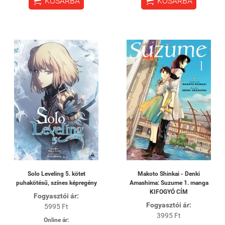


KOSÁRBA
KOSÁRBA
Solo Leveling 5. kötet
Makoto Shinkai - Denki
puhakötésű, színes képregény
Amashima: Suzume 1. manga
KIFOGYÓ CÍM
Fogyasztói ár:
Fogyasztói ár:
5995 Ft
3995 Ft
Online ár: