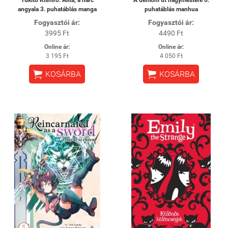
Yukito Kishiro: Alita, a harc
A ​démoni út nagymestere 6.
angyala 3. puhatáblás manga
puhatáblás manhua
Fogyasztói ár:
Fogyasztói ár:
3995 Ft
4490 Ft
Online ár:
Online ár:
3 195 Ft
4 050 Ft


KOSÁRBA
KOSÁRBA