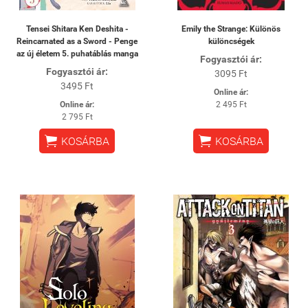
Tensei Shitara Ken Deshita -
Emily the Strange: Különös
Reincarnated as a Sword - Penge
különcségek
az új életem 5. puhatáblás manga
Fogyasztói ár:
Fogyasztói ár:
3095 Ft
3495 Ft
Online ár:
Online ár:
2 495 Ft
2 795 Ft


KOSÁRBA
KOSÁRBA