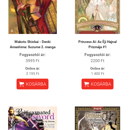
Makoto Shinkai - Denki
Princess Ai: Az Éji Hajnal
Amashima: Suzume 2. manga
Prizmája #1
Fogyasztói ár:
Fogyasztói ár:
3995 Ft
2200 Ft
Online ár:
Online ár:
3 195 Ft
1 400 Ft


KOSÁRBA
KOSÁRBA