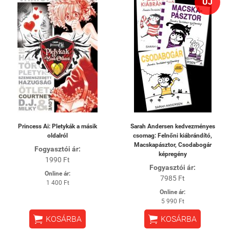
ÚJ
Princess Ai: Pletykák a másik
Sarah Andersen kedvezményes
oldalról
csomag: Felnőni kiábrándító,
Macskapásztor, Csodabogár
Fogyasztói ár:
képregény
1990 Ft
Fogyasztói ár:
Online ár:
7985 Ft
1 400 Ft
Online ár:
5 990 Ft


KOSÁRBA
KOSÁRBA