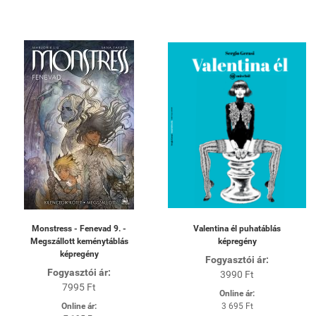
Monstress - Fenevad 9. -
Valentina él puhatáblás
Megszállott keménytáblás
képregény
képregény
Fogyasztói ár:
Fogyasztói ár:
3990 Ft
7995 Ft
Online ár:
Online ár:
3 695 Ft